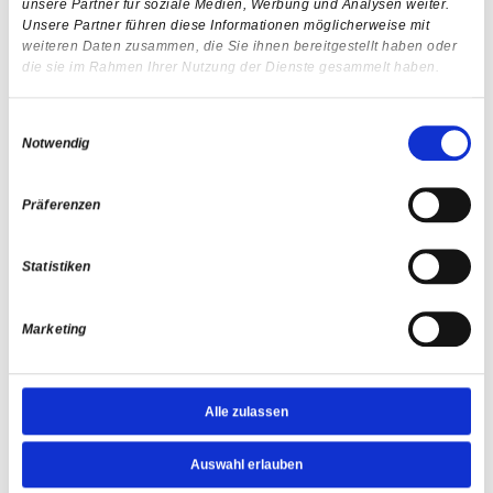
unsere Partner für soziale Medien, Werbung und Analysen weiter.
TELEFON
*
Unsere Partner führen diese Informationen möglicherweise mit
weiteren Daten zusammen, die Sie ihnen bereitgestellt haben oder
die sie im Rahmen Ihrer Nutzung der Dienste gesammelt haben.
IHRE NACHRICHT
Einwilligungsauswahl
Notwendig
Präferenzen
Statistiken
Marketing
Ich habe die Datenschutzerklärung gelesen und stimme
der Weiterverarbeitung meiner Daten für diese
Kontaktaufnahme zu. *
Zur Datenschutzerklärung
Alle zulassen
Auswahl erlauben
Was ist die Summe aus 2 und 7?