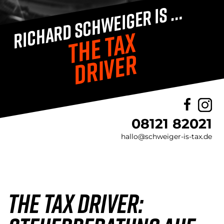
RICHARD SCHWEIGER IS …
THE TAX
DRIVER
08121 82021
hallo@schweiger-is-tax.de
the tax driver: