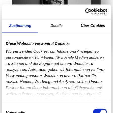
Zustimmung
Details
Über Cookies
Diese Webseite verwendet Cookies
Wir verwenden Cookies, um Inhalte und Anzeigen zu
personalisieren, Funktionen für soziale Medien anbieten
zu können und die Zugriffe auf unsere Website zu
analysieren. Außerdem geben wir Informationen zu Ihrer
Ein Startup gründen, selbstständig werden - ihr brennt für eure
Verwendung unserer Website an unsere Partner für
Existenzgründung.
soziale Medien, Werbung und Analysen weiter. Unsere
Wenn da nur nicht dieses lästige Thema mit den Steuern wäre.
Partner führen diese Informationen möglicherweise mit
Willkommen im Bürokratiestaat Deutschland.
weiteren Daten zusammen, die Sie ihnen bereitgestellt
Aber hey, alles halb so wild. Dafür gibt es ja the tax driver: Auf
haben oder die sie im Rahmen Ihrer Nutzung der Dienste
unserer Taxjourney, dem Podcast für Existenzgründungen,
erfahrt ihr alles was steuerrechtlich wichtig ist und müsst euch
gesammelt haben.
Einwilligungsauswahl
bei eurer Existenzgründung nicht mehr von diesem Thema
Notwendig